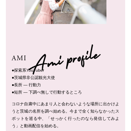
AMI
●探索系YouTuber
●茨城県非公認観光大使
●長所 — 行動力
●短所 — 下調べ無しで行動するところ
コロナ自粛中にあまり人と会わないような場所に出かけよ
うと茨城の名所を調べ始める。
今まで全く知らなかったス
ポットを巡る中、「せっかく行ったのなら発信してみよ
う」と動画配信を始める。