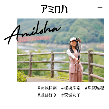
t
o
g
g
l
e
n
a
v
i
g
a
t
i
o
n
#茨城探索 #秘境探索 #炭鉱廃線
#遺跡好き #茨城女子