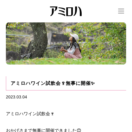
t
o
g
g
l
e
n
a
v
i
g
a
t
i
o
n
アミロハワイン試飲会🍷無事に開催✨
2023.03.04
アミロハワイン試飲会🍷
おかげさまで無事に開催できました😊