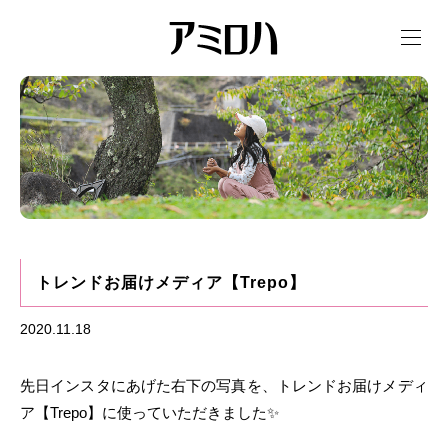
t
o
g
g
l
e
n
a
v
i
g
a
t
i
o
n
トレンドお届けメディア【Trepo】
2020.11.18
先日インスタにあげた右下の写真を、
トレンドお届けメディ
ア【Trepo】
に使っていただきました✨