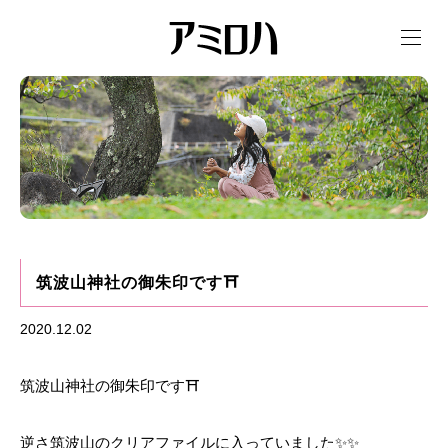
t
o
g
g
l
e
n
a
v
i
g
a
t
i
o
n
筑波山神社の御朱印です⛩
2020.12.02
筑波山神社の御朱印です⛩
逆さ筑波山のクリアファイルに入っていました✨✨