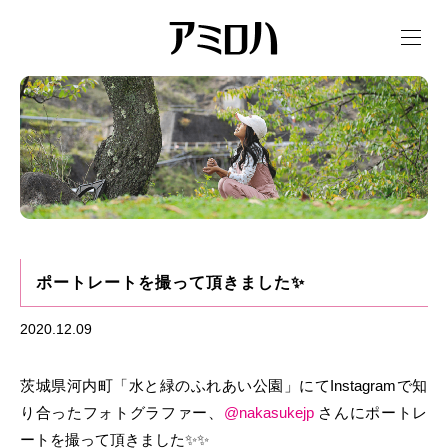
t
o
g
g
l
e
n
a
v
i
g
a
t
i
o
n
ポートレートを撮って頂きました✨
2020.12.09
茨城県河内町「水と緑のふれあい公園」にて
Instagramで知
り合ったフォトグラファー、
@nakasukejp
さんにポートレ
ートを撮って頂きました✨✨