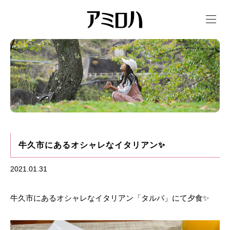
t
o
g
g
l
e
n
a
v
i
g
a
t
i
o
n
牛久市にあるオシャレなイタリアン✨
2021.01.31
牛久市にあるオシャレなイタリアン「タルパ」にて夕食✨