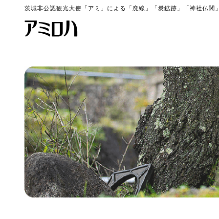
茨城非公認観光大使「アミ」による「廃線」「炭鉱跡」「神社仏閣