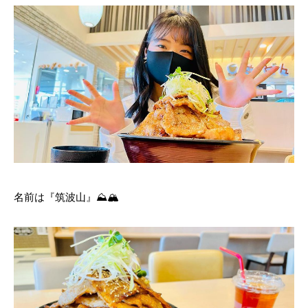
名前は『筑波山』⛰🏔