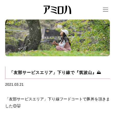
t
o
g
g
l
e
n
a
v
i
g
a
t
i
o
n
「友部サービスエリア」下り線で『筑波山』⛰
2021.03.21
「友部サービスエリア」下り線フードコートで豚丼を頂きま
した😊🐷