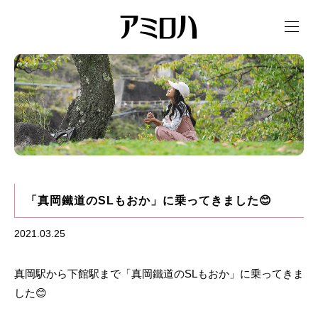
t
o
g
g
l
e
n
a
v
i
g
a
t
i
o
n
「真岡鐵道のSLもおか」に乗ってきました😊
2021.03.25
真岡駅から下館駅まで「真岡鐵道のSLもおか」に乗ってきま
した😊