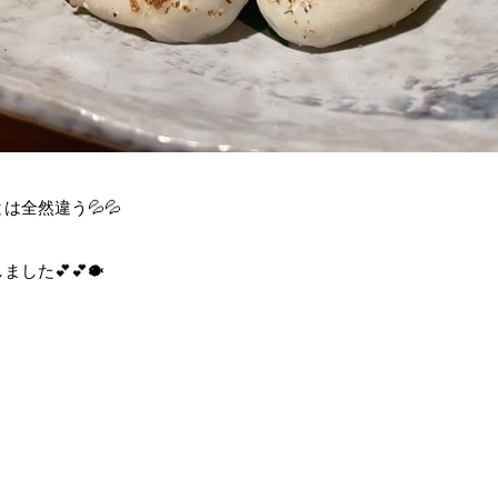
は全然違う💦💦
した💕💕🐡