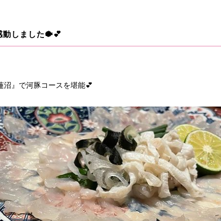
動しました🐡💕
蓮沼』で河豚コースを堪能💕