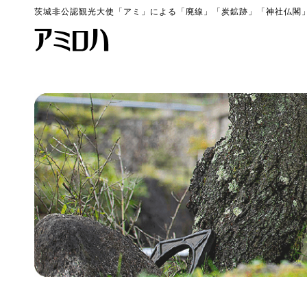
茨城非公認観光大使「アミ」による「廃線」「炭鉱跡」「神社仏閣