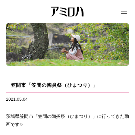
t
o
g
g
l
e
n
a
v
i
g
a
t
i
o
n
笠間市「笠間の陶炎祭（ひまつり）」
2021.05.04
茨城県笠間市「笠間の陶炎祭（ひまつり）」に行ってきた動
画です✨