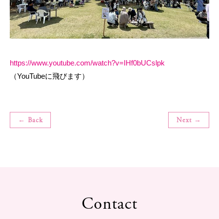
https://www.youtube.com/watch?v=IHf0bUCslpk
（YouTubeに飛びます）
← Back
Next →
Contact