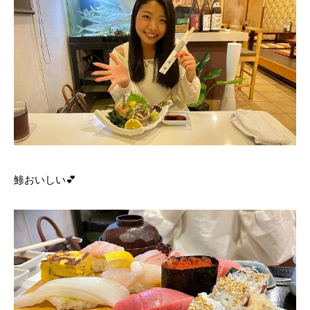
鯵おいしい💕