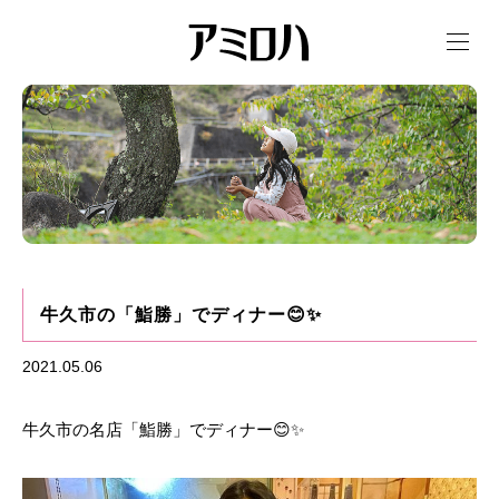
t
o
g
g
l
e
n
a
v
i
g
a
t
i
o
n
牛久市の「鮨勝」でディナー😊✨
2021.05.06
牛久市の名店「鮨勝」でディナー😊✨