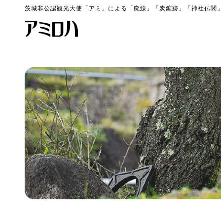
茨城非公認観光大使「アミ」による「廃線」「炭鉱跡」「神社仏閣