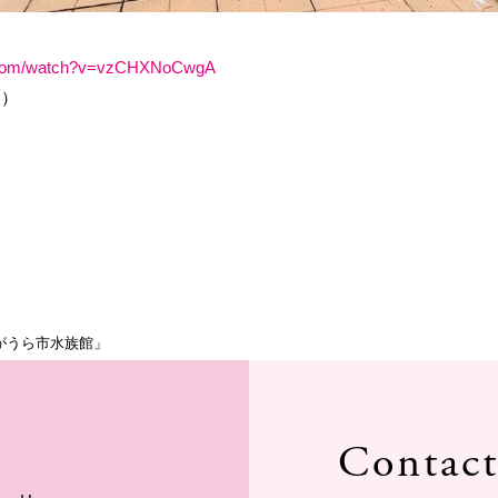
e.com/watch?v=vzCHXNoCwgA
す）
がうら市水族館」
Contac