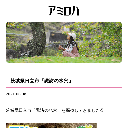
t
o
g
g
l
e
n
a
v
i
g
a
t
i
o
n
茨城県日立市「諏訪の水穴」
2021.06.08
茨城県日立市「諏訪の水穴」を探検してきました✌️