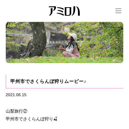
t
o
g
g
l
e
n
a
v
i
g
a
t
i
o
n
甲州市でさくらんぼ狩りムービー♪
2021.06.15
山梨旅行②
甲州市でさくらんぼ狩り🍒