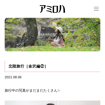
t
o
g
g
l
e
n
a
v
i
g
a
t
i
o
n
北陸旅行［金沢編②］
2021.08.06
旅行中の写真がまだまだたくさん✨