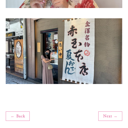
← Back
Next →