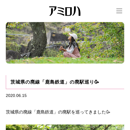
t
o
g
g
l
e
n
a
v
i
g
a
t
i
o
n
茨城県の廃線「鹿島鉄道」の廃駅巡り🥳
2020.06.15
茨城県の廃線「鹿島鉄道」の廃駅を巡ってきました🥳