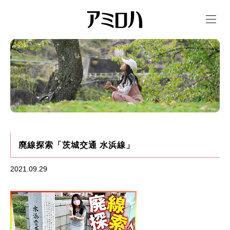
t
o
g
g
l
e
n
a
v
i
g
a
t
i
o
n
廃線探索「茨城交通 水浜線」
2021.09.29