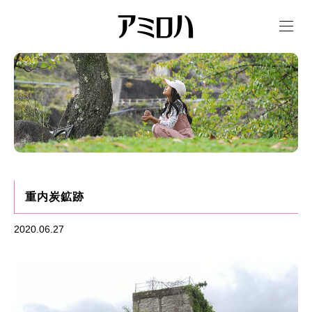
t
o
g
g
l
e
n
a
v
i
g
a
t
i
o
n
重内炭鉱跡
2020.06.27