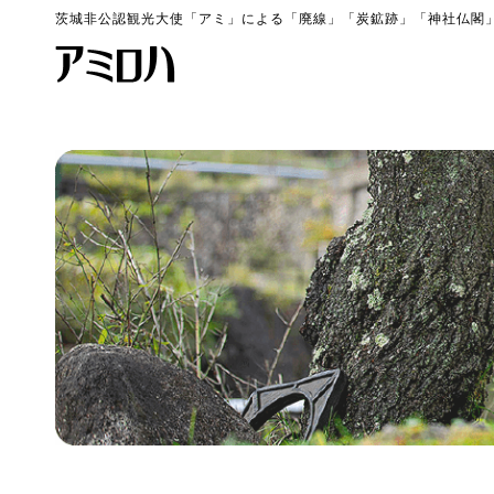
茨城非公認観光大使「アミ」による「廃線」「炭鉱跡」「神社仏閣