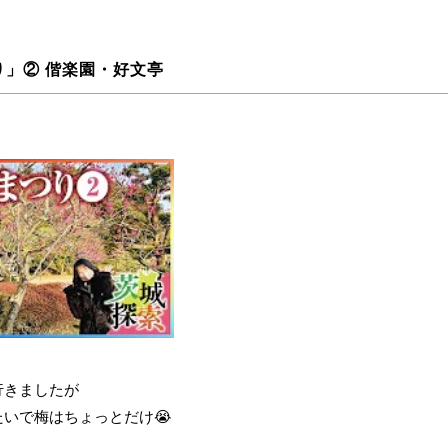
り」② 偕楽園・好文亭
行きましたが
いで梅はちょっとだけ😭