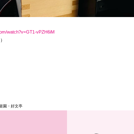
.com/watch?v=GT1-vPZH6iM
す）
偕楽園・好文亭