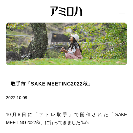
t
o
g
g
l
e
n
a
v
i
g
a
t
i
o
n
取手市「SAKE MEETING2022秋」
2022.10.09
10月8日に「アトレ取手」で開催された「SAKE
MEETING2022秋」に行ってきました🍶🍶