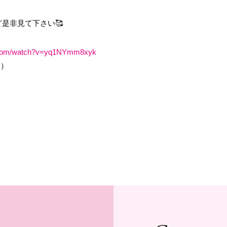
是非見て下さい🥰
e.com/watch?v=yq1NYmm8xyk
す）
」