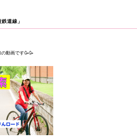
波鉄道線」
の動画です🥳🥳