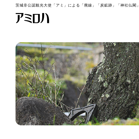
茨城非公認観光大使「アミ」による「廃線」「炭鉱跡」「神社仏閣