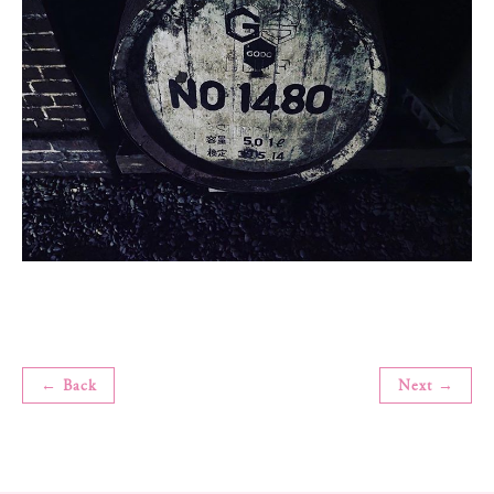
← Back
Next →