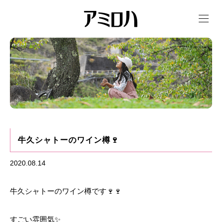
t
o
g
g
l
e
n
a
v
i
g
a
t
i
o
n
牛久シャトーのワイン樽🍷
2020.08.14
牛久シャトーのワイン樽です🍷🍷
すごい雰囲気✨