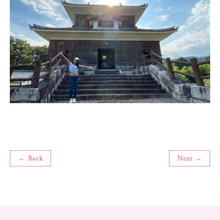
← Back
Next →