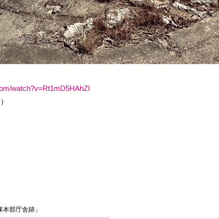
.com/watch?v=Rt1mD5HAhZI
す）
隊本部庁舎跡」