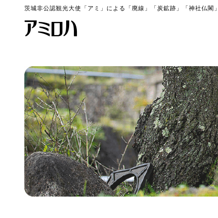
茨城非公認観光大使「アミ」による「廃線」「炭鉱跡」「神社仏閣