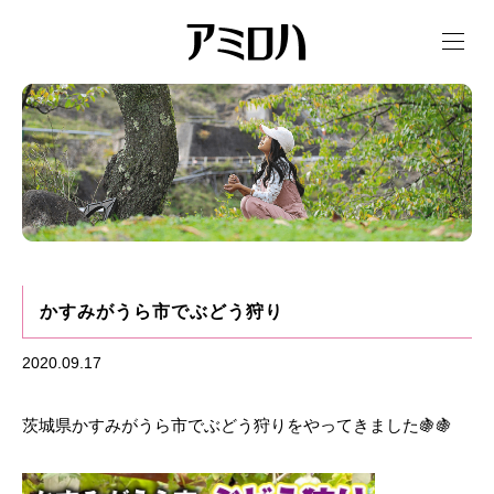
t
o
g
g
l
e
n
a
v
i
g
a
t
i
o
n
かすみがうら市でぶどう狩り
2020.09.17
茨城県かすみがうら市でぶどう狩りをやってきました🍇🍇