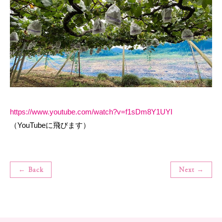
https://www.youtube.com/watch?v=f1sDm8Y1UYI
（YouTubeに飛びます）
← Back
Next →