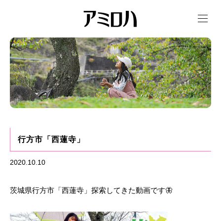
t
o
g
g
l
e
n
a
v
i
g
a
t
i
o
n
行方市「西蓮寺」
2020.10.10
茨城県行方市「西蓮寺」探索してきた動画です🦋