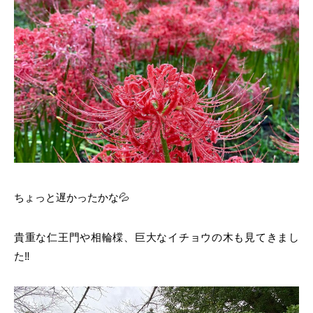
ちょっと遅かったかな💦
貴重な仁王門や相輪橖、巨大なイチョウの木も見てきまし
た‼️