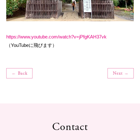
https://www.youtube.com/watch?v=jPfgKAH37vk
（YouTubeに飛びます）
← Back
Next →
Contact