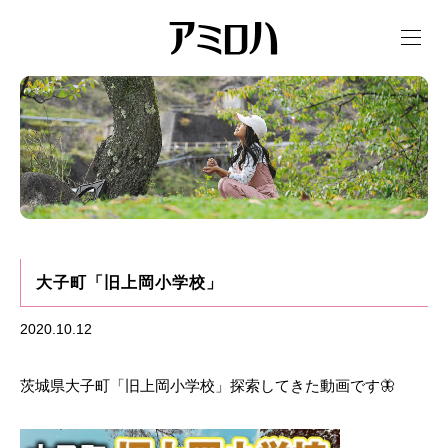
t
o
g
g
l
e
n
a
v
i
g
a
t
i
o
n
大子町「旧上岡小学校」
2020.10.12
茨城県大子町「旧上岡小学校」探索してきた動画です🦋