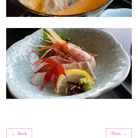
← Back
Next →