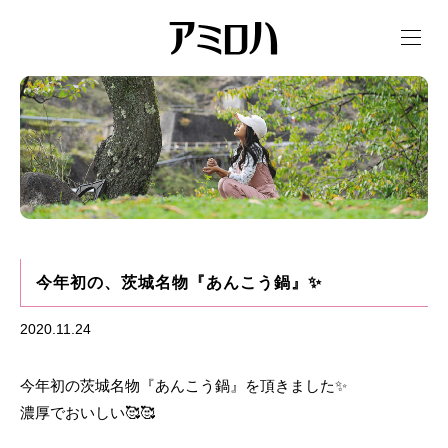
t
o
g
g
l
e
n
a
v
i
g
a
t
i
o
n
今年初の、茨城名物『あんこう鍋』✨
2020.11.24
今年初の茨城名物『あんこう鍋』を頂きました✨
濃厚でおいしい🥰🥰