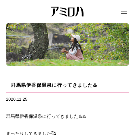
t
o
g
g
l
e
n
a
v
i
g
a
t
i
o
n
群馬県伊香保温泉に行ってきました♨️
2020.11.25
群馬県伊香保温泉に行ってきました♨️♨️
まったりしてきました🥰