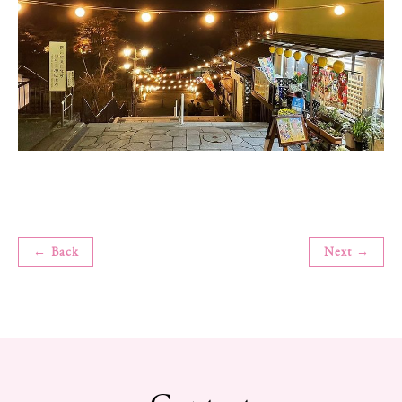
← Back
Next →