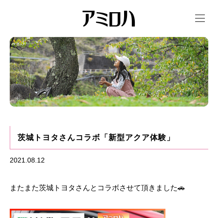
t
o
g
g
l
e
n
a
v
i
g
a
t
i
o
n
茨城トヨタさんコラボ「新型アクア体験」
2021.08.12
またまた茨城トヨタさんとコラボさせて頂きました🚗