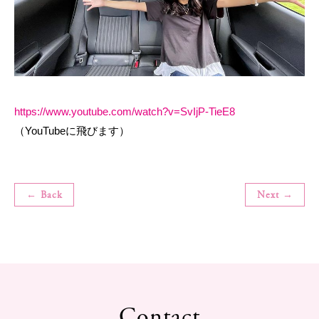
https://www.youtube.com/watch?v=SvIjP-TieE8
（YouTubeに飛びます）
← Back
Next →
Contact