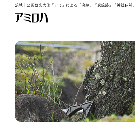
茨城非公認観光大使「アミ」による「廃線」「炭鉱跡」「神社仏閣