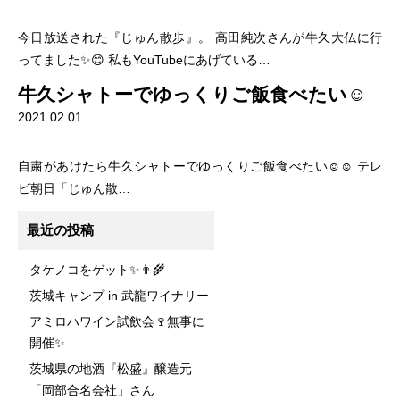
今日放送された『じゅん散歩』。 高田純次さんが牛久大仏に行
ってました✨😊 私もYouTubeにあげている…
牛久シャトーでゆっくりご飯食べたい☺
2021.02.01
自粛があけたら牛久シャトーでゆっくりご飯食べたい☺️☺️ テレ
ビ朝日「じゅん散…
最近の投稿
タケノコをゲット✨👨‍🌾
茨城キャンプ in 武龍ワイナリー
アミロハワイン試飲会🍷無事に
開催✨
茨城県の地酒『松盛』醸造元
「岡部合名会社」さん