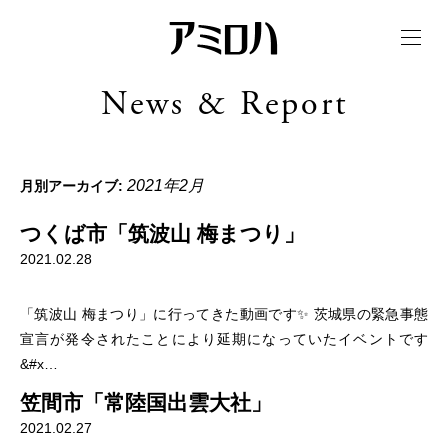
t
o
g
g
News & Report
l
e
n
a
v
i
2021年2月
月別アーカイブ:
g
a
t
つくば市「筑波山 梅まつり」
i
o
2021.02.28
n
「筑波山 梅まつり」に行ってきた動画です✨ 茨城県の緊急事態
宣言が発令されたことにより延期になっていたイベントです
&#x…
笠間市「常陸国出雲大社」
2021.02.27