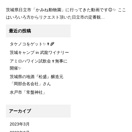
茨城県日立市「かみね動物園」に行ってきた動画です😊✨ ここ
はいろいろ方からリクエスト頂いた日立市の定番観…
最近の投稿
タケノコをゲット✨👨‍🌾
茨城キャンプ in 武龍ワイナリー
アミロハワイン試飲会🍷無事に
開催✨
茨城県の地酒『松盛』醸造元
「岡部合名会社」さん
水戸市「常盤神社」
アーカイブ
2023年3月