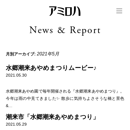
t
o
g
g
News & Report
l
e
n
a
v
i
2021年5月
月別アーカイブ:
g
a
t
水郷潮来あやめまつりムービー♪
i
o
2021.05.30
n
水郷潮来あやめ園で毎年開催される『水郷潮来あやめまつり』。
今年は雨の中見てきました✨ 散歩に気持ちよさそうな橋と景色
&…
潮来市「水郷潮来あやめまつり」
2021.05.29