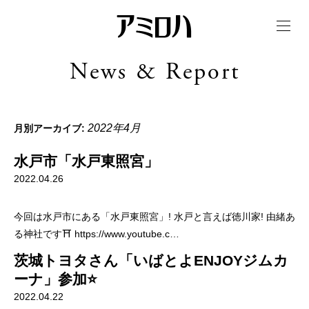
t
o
g
g
News & Report
l
e
n
a
v
i
2022年4月
月別アーカイブ:
g
a
t
水戸市「水戸東照宮」
i
o
2022.04.26
n
今回は水戸市にある「水戸東照宮」! 水戸と言えば徳川家! 由緒あ
る神社です⛩ https://www.youtube.c…
茨城トヨタさん「いばとよENJOYジムカ
ーナ」参加⭐️
2022.04.22