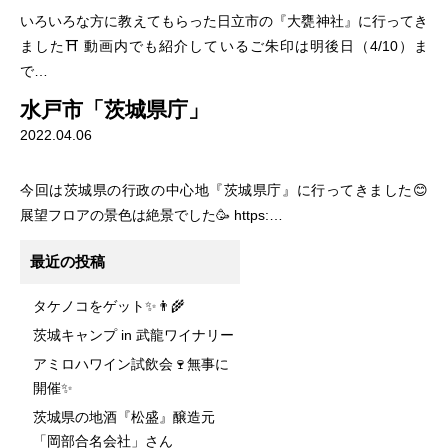
いろいろな方に教えてもらった日立市の『大甕神社』に行ってき
ました⛩ 動画内でも紹介しているご朱印は明後日（4/10）ま
で…
水戸市「茨城県庁」
2022.04.06
今回は茨城県の行政の中心地『茨城県庁』に行ってきました😊
展望フロアの景色は絶景でした🥳 https:…
最近の投稿
タケノコをゲット✨👨‍🌾
茨城キャンプ in 武龍ワイナリー
アミロハワイン試飲会🍷無事に
開催✨
茨城県の地酒『松盛』醸造元
「岡部合名会社」さん