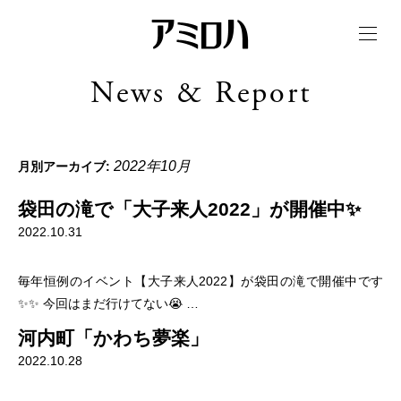
t
o
g
g
News & Report
l
e
n
a
v
i
2022年10月
月別アーカイブ:
g
a
t
袋田の滝で「大子来人2022」が開催中✨
i
o
2022.10.31
n
毎年恒例のイベント【大子来人2022】が袋田の滝で開催中です
✨✨ 今回はまだ行けてない😭 …
河内町「かわち夢楽」
2022.10.28