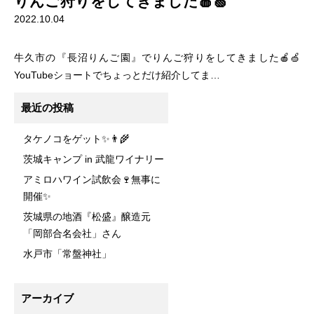
りんご狩りをしてきました🍎🍏
2022.10.04
牛久市の『長沼りんご園』でりんご狩りをしてきました🍎🍏
YouTubeショートでちょっとだけ紹介してま…
最近の投稿
タケノコをゲット✨👨‍🌾
茨城キャンプ in 武龍ワイナリー
アミロハワイン試飲会🍷無事に
開催✨
茨城県の地酒『松盛』醸造元
「岡部合名会社」さん
水戸市「常盤神社」
アーカイブ