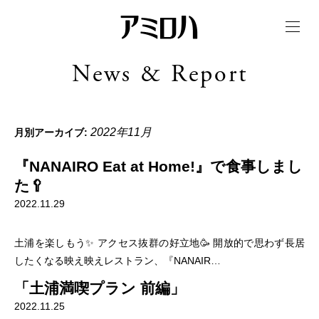
t
o
g
g
News & Report
l
e
n
a
v
i
2022年11月
月別アーカイブ:
g
a
t
『NANAIRO Eat at Home!』で食事しまし
i
o
た🥄
n
2022.11.29
土浦を楽しもう✨ アクセス抜群の好立地🥳 開放的で思わず長居
したくなる映え映えレストラン、『NANAIR…
「土浦満喫プラン 前編」
2022.11.25